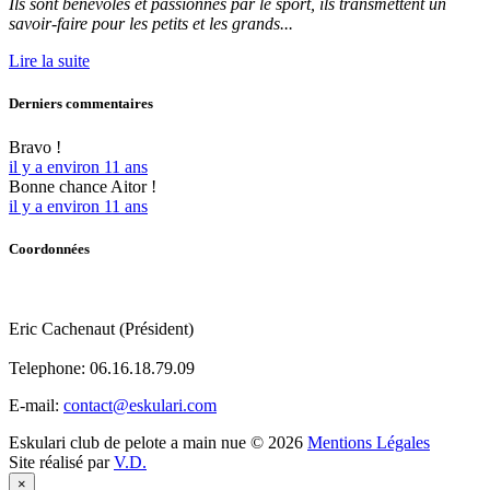
Ils sont bénévoles et passionnés par le sport, ils transmettent un
savoir-faire pour les petits et les grands...
Lire la suite
Derniers
commentaires
Bravo !
il y a environ 11 ans
Bonne chance Aitor !
il y a environ 11 ans
Coordonnées
Eric Cachenaut (Président)
Telephone:
06.16.18.79.09
E-mail:
contact@eskulari.com
Eskulari club de pelote a main nue
©
2026
Mentions Légales
Site réalisé par
V.D.
×